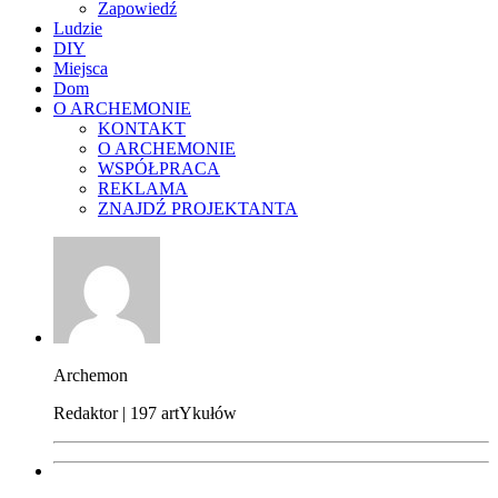
Zapowiedź
Ludzie
DIY
Miejsca
Dom
O ARCHEMONIE
KONTAKT
O ARCHEMONIE
WSPÓŁPRACA
REKLAMA
ZNAJDŹ PROJEKTANTA
Archemon
Redaktor | 197 artYkułów