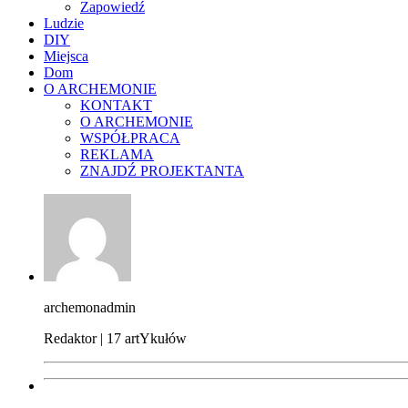
Zapowiedź
Ludzie
DIY
Miejsca
Dom
O ARCHEMONIE
KONTAKT
O ARCHEMONIE
WSPÓŁPRACA
REKLAMA
ZNAJDŹ PROJEKTANTA
archemonadmin
Redaktor | 17 artYkułów