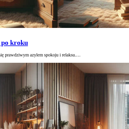
 po kroku
 się prawdziwym azylem spokoju i relaksu.…