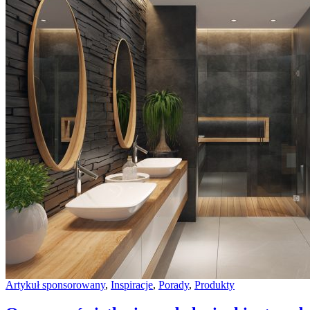
Artykuł sponsorowany
,
Inspiracje
,
Porady
,
Produkty