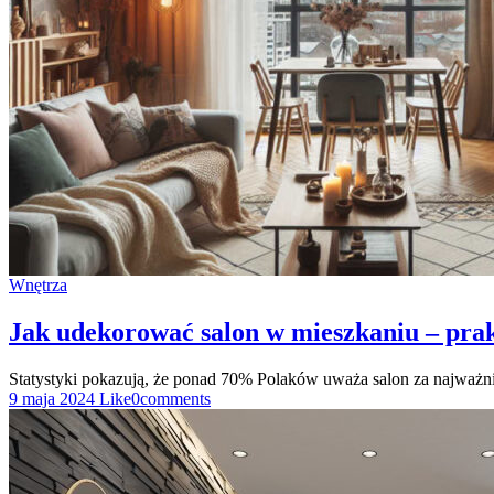
Wnętrza
Jak udekorować salon w mieszkaniu – pra
Statystyki pokazują, że ponad 70% Polaków uważa salon za najważ
9 maja 2024
Like
0
comments