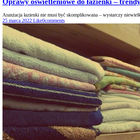
Oprawy oświetleniowe do łazienki – trend
Aranżacja łazienki nie musi być skomplikowana – wystarczy niewielk
25 marca 2022
Like
0
comments