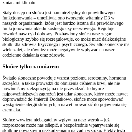
zmianami klimatu.
Stały dostęp do słońca jest nam niezbędny do prawidłowego
funkcjonowania – umożliwia ono tworzenie witaminy D3 w
naszych organizmach, która jest bardzo istotna dla prawidłowego
funkcjonowania układu kostnego czy nerwowego. Reguluje
również nasz cykl dobowy. Pozbawiony słońca nasz zegar
biologiczny szybko się rozregulowuje, co może mieć dalekosiężne
skutki dla zdrowia fizycznego i psychicznego. Światło słoneczne ma
wiele zalet, ale również może negatywnie wpływać na nasze
codzienne działania oraz zdrowie.
Słońce tylko z umiarem
Światło słoneczne powoduje wzrost poziomu serotoniny, hormonu
szczęścia, a także prowadzi do obniżenia ciśnienia krwi, ale nie
powinniśmy z ekspozycją na nie przesadzać. Jednym z
najpoważniejszych zagrożeń jest udar słoneczny, który może nawet
doprowadzić do śmierci! Dodatkowo, słońce może spowodować
wystąpienie alergii skórnych, a nawet prowadzić do pojawienia się
czerniaka.
Słońce wywiera niebagatelny wpływ na nasz wzrok – już
rozproszone może nas oślepić, a bezpośrednie wpatrywanie się
skutkuje poważnymi uszkodzeniami narządu wzroku. Efekty tego