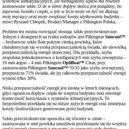
systemów klimatyzacyjnych, ale niebagatelny wpływ ma również
zastosowane szkło. O ile w zimie dopływ słońca jest pożądany, bo
zapewnia światło i ciepło, o tyle w lecie może on być na dłuższą
metę męczący oraz może zwiększać koszty użytkowania budynku
–
mówi Ryszard Chłopek, Product Manager z Pilkington Polska.
Problem ten można rozwiązać stosując szkło przeciwsłoneczne.
Jednym z dostępnych na rynku rodzajów jest Pilkington
Suncool™
– bezbarwne szkło float pokryte cienką powłoką, które
charakteryzuje się wysoką przepuszczalnością światła, ale niewielką
przepuszczalnością energii słonecznej. Dla przykładu, szyba
zespolona jednokomorowa o konfiguracji 6 mm szyba zewnętrzna –
16 mm argon – 4 mm Pilkington
Optifloat™
Clear, przy
zastosowaniu Pilkington
Suncool™
70/35 jako szyby zewnętrznej,
przepuszcza 71% światła, ale jej całkowita przepuszczalność energii
wynosi tylko 38%.
Niska przepuszczalność energii jest istotna w letnich miesiącach,
gdyż ogranicza dopływ ciepła do wnętrza budynku oraz niweluje
konieczność korzystania z systemów klimatyzacyjnych. To
bezpośrednio przekłada się na niższe zużycie energii oraz zmniejsza
koszty środowiskowe generowane przez budynek.
Szkło przeciwsłoneczne sprawdza się również w zimie –
zastosowana w nim powłoka umożliwia przedostanie się do wnętrza
części energii słonecznej z zewnątrz, co zapewnia stały dopływ