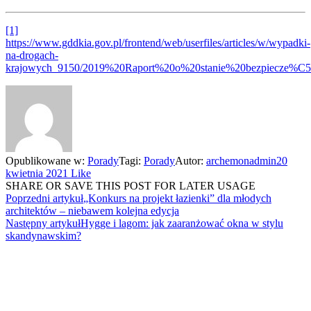
[1]
https://www.gddkia.gov.pl/frontend/web/userfiles/articles/w/wypadki-
na-drogach-
krajowych_9150/2019%20Raport%20o%20stanie%20bezpiecz
Opublikowane w:
Porady
Tagi:
Porady
Autor:
archemonadmin
20
kwietnia 2021
Like
SHARE OR SAVE THIS POST FOR LATER USAGE
Poprzedni artykuł
„Konkurs na projekt łazienki” dla młodych
architektów – niebawem kolejna edycja
Następny artykuł
Hygge i lagom: jak zaaranżować okna w stylu
skandynawskim?