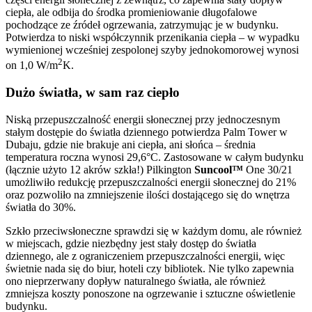
ciepła, ale odbija do środka promieniowanie długofalowe
pochodzące ze źródeł ogrzewania, zatrzymując je w budynku.
Potwierdza to niski współczynnik przenikania ciepła – w wypadku
wymienionej wcześniej zespolonej szyby jednokomorowej wynosi
2
on 1,0 W/m
K.
Dużo światła, w sam raz ciepło
Niską przepuszczalność energii słonecznej przy jednoczesnym
stałym dostępie do światła dziennego potwierdza Palm Tower w
Dubaju, gdzie nie brakuje ani ciepła, ani słońca – średnia
temperatura roczna wynosi 29,6°C. Zastosowane w całym budynku
(łącznie użyto 12 akrów szkła!) Pilkington
Suncool™
One 30/21
umożliwiło redukcję przepuszczalności energii słonecznej do 21%
oraz pozwoliło na zmniejszenie ilości dostającego się do wnętrza
światła do 30%.
Szkło przeciwsłoneczne sprawdzi się w każdym domu, ale również
w miejscach, gdzie niezbędny jest stały dostęp do światła
dziennego, ale z ograniczeniem przepuszczalności energii, więc
świetnie nada się do biur, hoteli czy bibliotek. Nie tylko zapewnia
ono nieprzerwany dopływ naturalnego światła, ale również
zmniejsza koszty ponoszone na ogrzewanie i sztuczne oświetlenie
budynku.