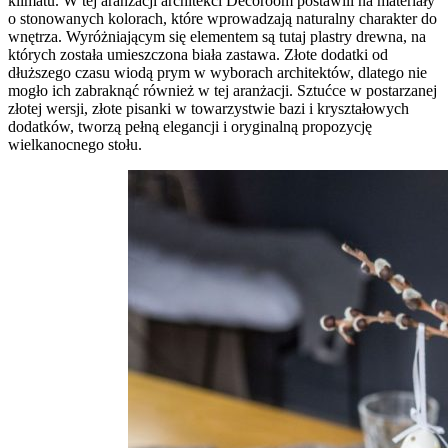
klimatu. W tej aranżacji architekci Decoroom postawili na materiały
o stonowanych kolorach, które wprowadzają naturalny charakter do
wnętrza. Wyróżniającym się elementem są tutaj plastry drewna, na
których została umieszczona biała zastawa. Złote dodatki od
dłuższego czasu wiodą prym w wyborach architektów, dlatego nie
mogło ich zabraknąć również w tej aranżacji. Sztućce w postarzanej
złotej wersji, złote pisanki w towarzystwie bazi i kryształowych
dodatków, tworzą pełną elegancji i oryginalną propozycję
wielkanocnego stołu.