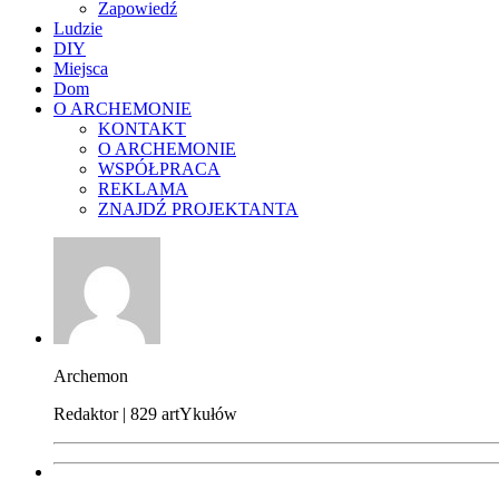
Zapowiedź
Ludzie
DIY
Miejsca
Dom
O ARCHEMONIE
KONTAKT
O ARCHEMONIE
WSPÓŁPRACA
REKLAMA
ZNAJDŹ PROJEKTANTA
Archemon
Redaktor | 829 artYkułów