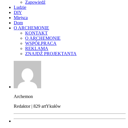
Zapowiedź
Ludzie
DIY
Miejsca
Dom
O ARCHEMONIE
KONTAKT
O ARCHEMONIE
WSPÓŁPRACA
REKLAMA
ZNAJDŹ PROJEKTANTA
Archemon
Redaktor | 829 artYkułów