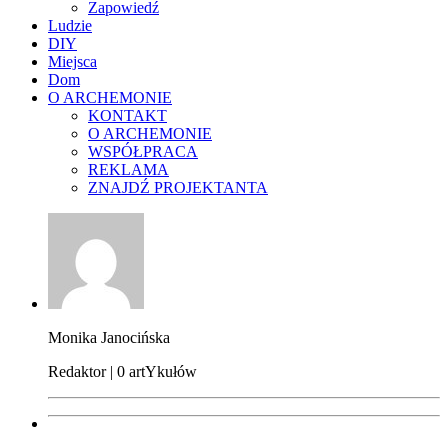
Zapowiedź
Ludzie
DIY
Miejsca
Dom
O ARCHEMONIE
KONTAKT
O ARCHEMONIE
WSPÓŁPRACA
REKLAMA
ZNAJDŹ PROJEKTANTA
Monika Janocińska
Redaktor | 0 artYkułów