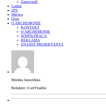
Zapowiedź
Ludzie
DIY
Miejsca
Dom
O ARCHEMONIE
KONTAKT
O ARCHEMONIE
WSPÓŁPRACA
REKLAMA
ZNAJDŹ PROJEKTANTA
Monika Janocińska
Redaktor | 0 artYkułów