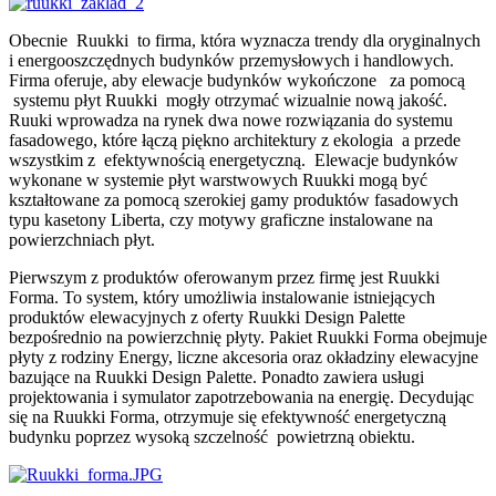
Obecnie Ruukki to firma, która wyznacza trendy dla oryginalnych
i energooszczędnych budynków przemysłowych i handlowych.
Firma oferuje, aby elewacje budynków wykończone za pomocą
systemu płyt Ruukki mogły otrzymać wizualnie nową jakość.
Ruuki wprowadza na rynek dwa nowe rozwiązania do systemu
fasadowego, które łączą piękno architektury z ekologia a przede
wszystkim z efektywnością energetyczną. Elewacje budynków
wykonane w systemie płyt warstwowych Ruukki mogą być
kształtowane za pomocą szerokiej gamy produktów fasadowych
typu kasetony Liberta, czy motywy graficzne instalowane na
powierzchniach płyt.
Pierwszym z produktów oferowanym przez firmę jest Ruukki
Forma. To system, który umożliwia instalowanie istniejących
produktów elewacyjnych z oferty Ruukki Design Palette
bezpośrednio na powierzchnię płyty. Pakiet Ruukki Forma obejmuje
płyty z rodziny Energy, liczne akcesoria oraz okładziny elewacyjne
bazujące na Ruukki Design Palette. Ponadto zawiera usługi
projektowania i symulator zapotrzebowania na energię. Decydując
się na Ruukki Forma, otrzymuje się efektywność energetyczną
budynku poprzez wysoką szczelność powietrzną obiektu.