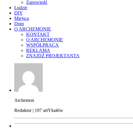
Zapowiedź
Ludzie
DIY
Miejsca
Dom
O ARCHEMONIE
KONTAKT
O ARCHEMONIE
WSPÓŁPRACA
REKLAMA
ZNAJDŹ PROJEKTANTA
Archemon
Redaktor | 197 artYkułów