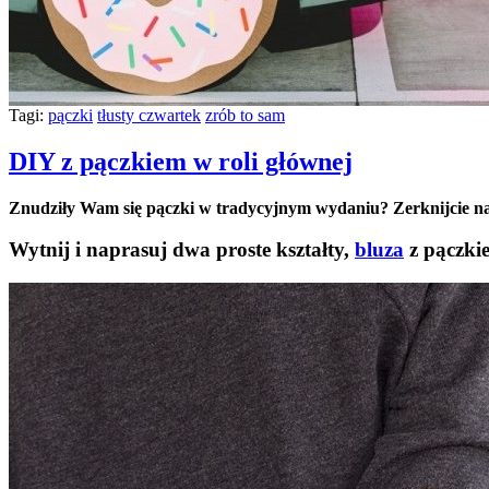
Tagi:
pączki
tłusty czwartek
zrób to sam
DIY z pączkiem w roli głównej
Znudziły Wam się pączki w tradycyjnym wydaniu? Zerknijcie na
Wytnij i naprasuj dwa proste kształty,
bluza
z pączki