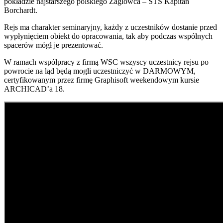
pokładzie najstarszego polskiego Żaglowca – STS Kapitan
Borchardt.
Rejs ma charakter seminaryjny, każdy z uczestników dostanie przed
wypłynięciem obiekt do opracowania, tak aby podczas wspólnych
spacerów mógł je prezentować.
W ramach współpracy z firmą WSC wszyscy uczestnicy rejsu po
powrocie na ląd będą mogli uczestniczyć w DARMOWYM,
certyfikowanym przez firmę Graphisoft weekendowym kursie
ARCHICAD’a 18.