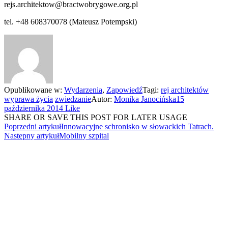
rejs.architektow@bractwobrygowe.org.pl
tel. +48 608370078 (Mateusz Potempski)
Opublikowane w:
Wydarzenia
,
Zapowiedź
Tagi:
rej architektów
wyprawa życia
zwiedzanie
Autor:
Monika Janocińska
15
października 2014
Like
SHARE OR SAVE THIS POST FOR LATER USAGE
Poprzedni artykuł
Innowacyjne schronisko w słowackich Tatrach.
Następny artykuł
Mobilny szpital