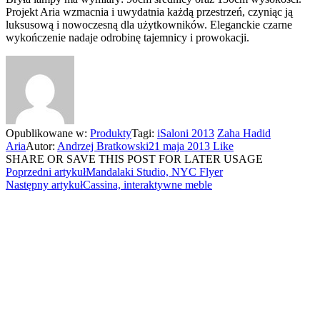
Projekt Aria wzmacnia i uwydatnia każdą przestrzeń, czyniąc ją
luksusową i nowoczesną dla użytkowników. Eleganckie czarne
wykończenie nadaje odrobinę tajemnicy i prowokacji.
Opublikowane w:
Produkty
Tagi:
iSaloni 2013
Zaha Hadid
Aria
Autor:
Andrzej Bratkowski
21 maja 2013
Like
SHARE OR SAVE THIS POST FOR LATER USAGE
Poprzedni artykuł
Mandalaki Studio, NYC Flyer
Następny artykuł
Cassina, interaktywne meble