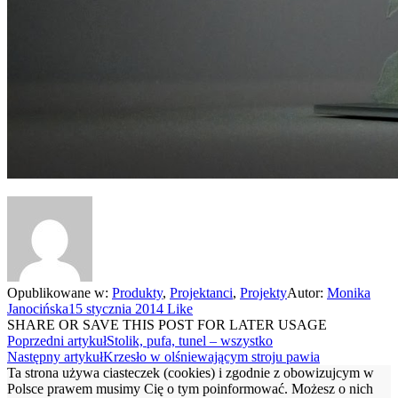
Opublikowane w:
Produkty
,
Projektanci
,
Projekty
Autor:
Monika
Janocińska
15 stycznia 2014
Like
SHARE OR SAVE THIS POST FOR LATER USAGE
Poprzedni artykuł
Stolik, pufa, tunel – wszystko
Następny artykuł
Krzesło w olśniewającym stroju pawia
Ta strona używa ciasteczek (cookies) i zgodnie z obowizujcym w
Polsce prawem musimy Cię o tym poinformować. Możesz o nich