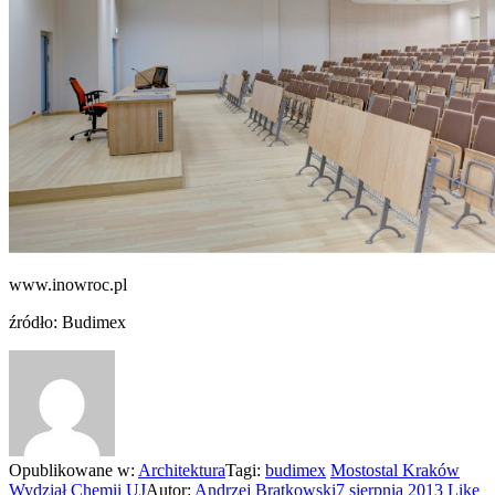
www.inowroc.pl
źródło: Budimex
Opublikowane w:
Architektura
Tagi:
budimex
Mostostal Kraków
Wydział Chemii UJ
Autor:
Andrzej Bratkowski
7 sierpnia 2013
Like