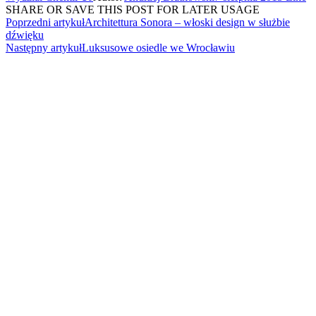
SHARE OR SAVE THIS POST FOR LATER USAGE
Poprzedni artykuł
Architettura Sonora – włoski design w służbie
dźwięku
Następny artykuł
Luksusowe osiedle we Wrocławiu