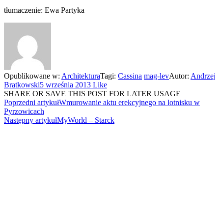
tłumaczenie: Ewa Partyka
Opublikowane w:
Architektura
Tagi:
Cassina
mag-lev
Autor:
Andrzej
Bratkowski
5 września 2013
Like
SHARE OR SAVE THIS POST FOR LATER USAGE
Poprzedni artykuł
Wmurowanie aktu erekcyjnego na lotnisku w
Pyrzowicach
Następny artykuł
MyWorld – Starck