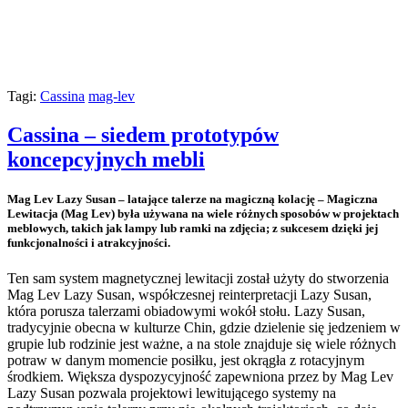
Tagi:
Cassina
mag-lev
Cassina – siedem prototypów
koncepcyjnych mebli
Mag Lev Lazy Susan – latające talerze na magiczną kolację – Magiczna
Lewitacja (Mag Lev) była używana na wiele różnych sposobów w projektach
meblowych, takich jak lampy lub ramki na zdjęcia; z sukcesem dzięki jej
funkcjonalności i atrakcyjności.
Ten sam system magnetycznej lewitacji został użyty do stworzenia
Mag Lev Lazy Susan, współczesnej reinterpretacji Lazy Susan,
która porusza talerzami obiadowymi wokół stołu. Lazy Susan,
tradycyjnie obecna w kulturze Chin, gdzie dzielenie się jedzeniem w
grupie lub rodzinie jest ważne, a na stole znajduje się wiele różnych
potraw w danym momencie posiłku, jest okrągła z rotacyjnym
środkiem. Większa dyspozycyjność zapewniona przez by Mag Lev
Lazy Susan pozwala projektowi lewitującego systemy na