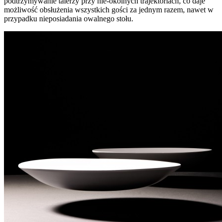
podtrzymywanie talerzy przy nie-okolnych trajektoriach, co daje
możliwość obsłużenia wszystkich gości za jednym razem, nawet w
przypadku nieposiadania owalnego stołu.