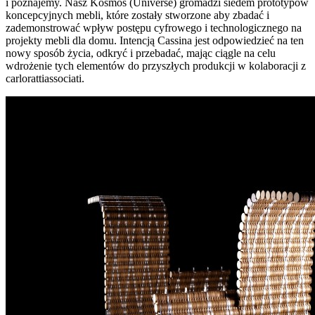
i poznajemy. Nasz Kosmos (Universe) gromadzi siedem prototypów
koncepcyjnych mebli, które zostały stworzone aby zbadać i
zademonstrować wpływ postępu cyfrowego i technologicznego na
projekty mebli dla domu. Intencją Cassina jest odpowiedzieć na ten
nowy sposób życia, odkryć i przebadać, mając ciągle na celu
wdrożenie tych elementów do przyszłych produkcji w kolaboracji z
carlorattiassociati.