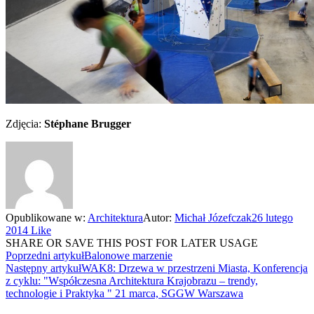
Zdjęcia:
Stéphane Brugger
Opublikowane w:
Architektura
Autor:
Michał Józefczak
26 lutego
2014
Like
SHARE OR SAVE THIS POST FOR LATER USAGE
Poprzedni artykuł
Balonowe marzenie
Następny artykuł
WAK8: Drzewa w przestrzeni Miasta, Konferencja
z cyklu: "Współczesna Architektura Krajobrazu – trendy,
technologie i Praktyka " 21 marca, SGGW Warszawa