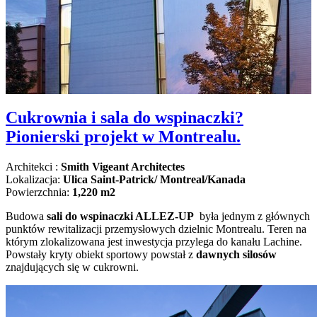
Cukrownia i sala do wspinaczki?
Pionierski projekt w Montrealu.
Architekci :
Smith Vigeant Architectes
Lokalizacja:
Ulica Saint-Patrick/ Montreal/Kanada
Powierzchnia:
1,220 m2
Budowa
sali do wspinaczki ALLEZ-UP
była jednym z głównych
punktów rewitalizacji przemysłowych dzielnic Montrealu. Teren na
którym zlokalizowana jest inwestycja przylega do kanału Lachine.
Powstały kryty obiekt sportowy powstał z
dawnych silosów
znajdujących się w cukrowni.