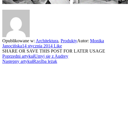
Opublikowane w:
Architektura
,
Produkty
Autor:
Monika
Janocińska
14 stycznia 2014
Like
SHARE OR SAVE THIS POST FOR LATER USAGE
Poprzedni artykuł
Umyj się z Audrey
Następny artykuł
Rzeźba leżak