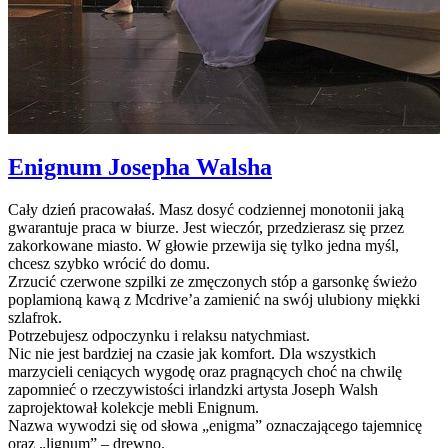
Enignum Josepha Walsha
Cały dzień pracowałaś. Masz dosyć codziennej monotonii jaką
gwarantuje praca w biurze. Jest wieczór, przedzierasz się przez
zakorkowane miasto. W głowie przewija się tylko jedna myśl,
chcesz szybko wrócić do domu.
Zrzucić czerwone szpilki ze zmęczonych stóp a garsonkę świeżo
poplamioną kawą z Mcdrive’a zamienić na swój ulubiony miękki
szlafrok.
Potrzebujesz odpoczynku i relaksu natychmiast.
Nic nie jest bardziej na czasie jak komfort. Dla wszystkich
marzycieli ceniących wygodę oraz pragnących choć na chwilę
zapomnieć o rzeczywistości irlandzki artysta Joseph Walsh
zaprojektował kolekcje mebli Enignum.
Nazwa wywodzi się od słowa „enigma” oznaczającego tajemnicę
oraz „lignum” – drewno.