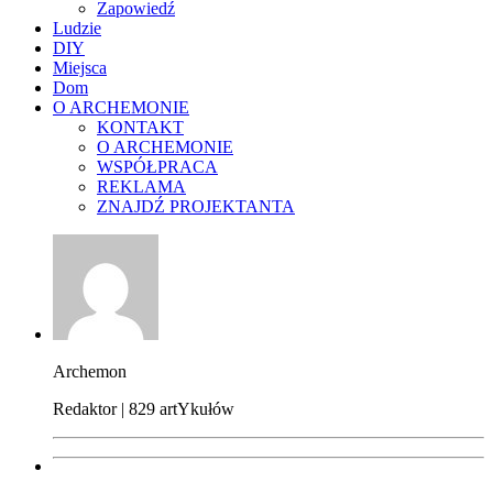
Zapowiedź
Ludzie
DIY
Miejsca
Dom
O ARCHEMONIE
KONTAKT
O ARCHEMONIE
WSPÓŁPRACA
REKLAMA
ZNAJDŹ PROJEKTANTA
Archemon
Redaktor | 829 artYkułów