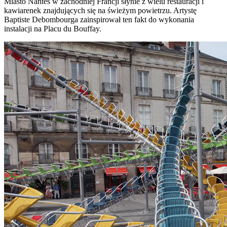
Miasto Nantes w zachodniej Francji słynie z wielu restauracji i
kawiarenek znajdujących się na świeżym powietrzu. Artystę
Baptiste Debombourga zainspirował ten fakt do wykonania
instalacji na Placu du Bouffay.