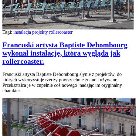
Tagi:
instalacja
projekty
rollercoaster
Francuski artysta Baptiste Debombourg
wykonał instalację, która wygląda jak
rollercoaster.
Francuski artysta Baptiste Debombourg słynie z projektów, do
których wykorzystuje rzeczy powszechnie znane i używane.
Przekształca je w zupełnie coś nowego nadając im oryginalny
charakter.