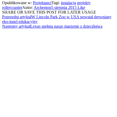
Opublikowane w:
Projektanci
Tagi:
instalacja
projekty
rollercoaster
Autor:
Archemon
5 sierpnia 2015
Like
SHARE OR SAVE THIS POST FOR LATER USAGE
Poprzedni artykuł
W Lincoln Park Zoo w USA powstał drewniany
eko-tunel edukacyjny
Następny artykuł
Lexus spełnia nasze marzenie z dzieciństwa