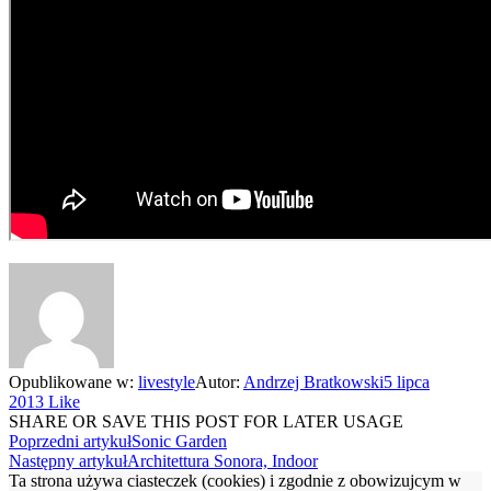
Opublikowane w:
livestyle
Autor:
Andrzej Bratkowski
5 lipca
2013
Like
SHARE OR SAVE THIS POST FOR LATER USAGE
Poprzedni artykuł
Sonic Garden
Następny artykuł
Architettura Sonora, Indoor
Ta strona używa ciasteczek (cookies) i zgodnie z obowizujcym w