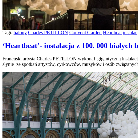
Tagi:
balony
Charles PETILLON
Convent Garden
Heartbeat
instalac
‘Heartbeat’- instalacja z 100. 000 białych
Francuski artysta Charles PETILLON wykonał gigantyczną instalacj
słynie ze spotkań artystów, cyrkowców, muzyków i osób związanych