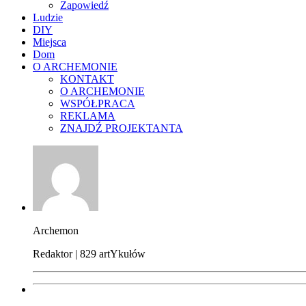
Zapowiedź
Ludzie
DIY
Miejsca
Dom
O ARCHEMONIE
KONTAKT
O ARCHEMONIE
WSPÓŁPRACA
REKLAMA
ZNAJDŹ PROJEKTANTA
Archemon
Redaktor | 829 artYkułów