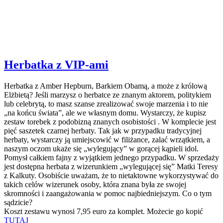
Herbatka z VIP-ami
Herbatka z Amber Hepburn, Barkiem Obamą, a może z królową
Elżbietą? Jeśli marzysz o herbatce ze znanym aktorem, politykiem
lub celebrytą, to masz szanse zrealizować swoje marzenia i to nie
„na końcu świata”, ale we własnym domu. Wystarczy, że kupisz
zestaw torebek z podobizną znanych osobistości . W komplecie jest
pięć saszetek czarnej herbaty. Tak jak w przypadku tradycyjnej
herbaty, wystarczy ją umiejscowić w filiżance, zalać wrzątkiem, a
naszym oczom ukaże się „wylegujący” w gorącej kąpieli idol.
Pomysł całkiem fajny z wyjątkiem jednego przypadku. W sprzedaży
jest dostępna herbata z wizerunkiem „wylegującej się” Matki Teresy
z Kalkuty. Osobiście uważam, że to nietaktowne wykorzystywać do
takich celów wizerunek osoby, która znana była ze swojej
skromności i zaangażowania w pomoc najbiedniejszym. Co o tym
sądzicie?
Koszt zestawu wynosi 7,95 euro za komplet. Możecie go kopić
TUTAJ