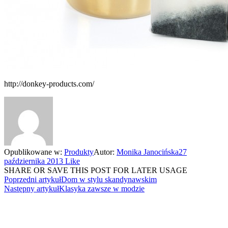
http://donkey-products.com/
Opublikowane w:
Produkty
Autor:
Monika Janocińska
27
października 2013
Like
SHARE OR SAVE THIS POST FOR LATER USAGE
Poprzedni artykuł
Dom w stylu skandynawskim
Następny artykuł
Klasyka zawsze w modzie