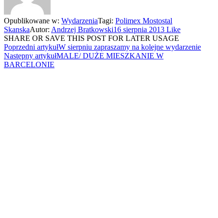
Opublikowane w:
Wydarzenia
Tagi:
Polimex Mostostal
Skanska
Autor:
Andrzej Bratkowski
16 sierpnia 2013
Like
SHARE OR SAVE THIS POST FOR LATER USAGE
Poprzedni artykuł
W sierpniu zapraszamy na kolejne wydarzenie
Następny artykuł
MALE/ DUŻE MIESZKANIE W
BARCELONIE