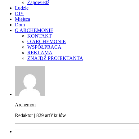
Zapowiedź
Ludzie
DIY
Miejsca
Dom
O ARCHEMONIE
KONTAKT
O ARCHEMONIE
WSPÓŁPRACA
REKLAMA
ZNAJDŹ PROJEKTANTA
Archemon
Redaktor | 829 artYkułów