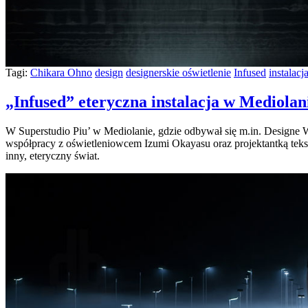
Tagi:
Chikara Ohno
design
designerskie oświetlenie
Infused
instalacj
„Infused” eteryczna instalacja w Mediolan
W Superstudio Piu’ w Mediolanie, gdzie odbywał się m.in. Designe W
współpracy z oświetleniowcem Izumi Okayasu oraz projektantką teks
inny, eteryczny świat.