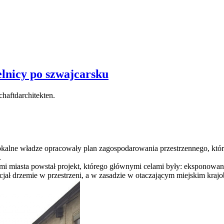
elnicy po szwajcarsku
haftdarchitekten.
o lokalne władze opracowały plan zagospodarowania przestrzennego, k
.
mi miasta powstał projekt, którego głównymi celami były: eksponowani
ncjał drzemie w przestrzeni, a w zasadzie w otaczającym miejskim krajo