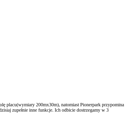
łni rolę placu(wymiary 200mx30m), natomiast Pionerpark przypomina
isiaj zupełnie inne funkcje. Ich odbicie dostrzegamy w 3