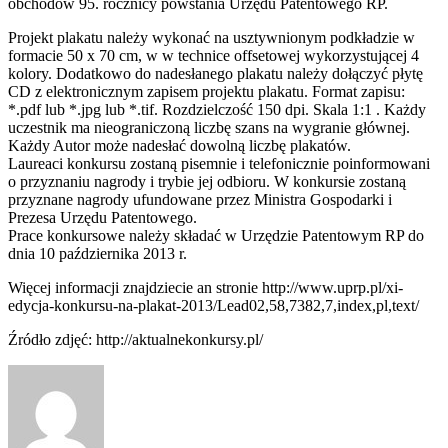
obchodów 95. rocznicy powstania Urzędu Patentowego RP.
Projekt plakatu należy wykonać na usztywnionym podkładzie w
formacie 50 x 70 cm, w w technice offsetowej wykorzystującej 4
kolory. Dodatkowo do nadesłanego plakatu należy dołączyć płytę
CD z elektronicznym zapisem projektu plakatu. Format zapisu:
*.pdf lub *.jpg lub *.tif. Rozdzielczość 150 dpi. Skala 1:1 . Każdy
uczestnik ma nieograniczoną liczbę szans na wygranie głównej.
Każdy Autor może nadesłać dowolną liczbę plakatów.
Laureaci konkursu zostaną pisemnie i telefonicznie poinformowani
o przyznaniu nagrody i trybie jej odbioru. W konkursie zostaną
przyznane nagrody ufundowane przez Ministra Gospodarki i
Prezesa Urzędu Patentowego.
Prace konkursowe należy składać w Urzędzie Patentowym RP do
dnia 10 października 2013 r.
Więcej informacji znajdziecie an stronie http://www.uprp.pl/xi-
edycja-konkursu-na-plakat-2013/Lead02,58,7382,7,index,pl,text/
Źródło zdjęć: http://aktualnekonkursy.pl/