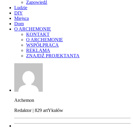
Zapowiedź
Ludzie
DIY
Miejsca
Dom
O ARCHEMONIE
KONTAKT
O ARCHEMONIE
WSPÓŁPRACA
REKLAMA
ZNAJDŹ PROJEKTANTA
Archemon
Redaktor | 829 artYkułów