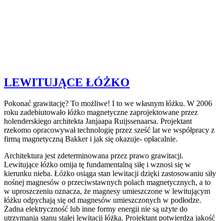
LEWITUJĄCE ŁÓŻKO
Pokonać grawitację? To możliwe! I to we własnym łóżku. W 2006
roku zadebiutowało łóżko magnetyczne zaprojektowane przez
holenderskiego architekta Janjaapa Ruijssenaarsa. Projektant
rzekomo opracowywał technologię przez sześć lat we współpracy z
firmą magnetyczną Bakker i jak się okazuje- opłacalnie.
Architektura jest zdeterminowana przez prawo grawitacji.
Lewitujące łóżko omija tę fundamentalną siłę i wznosi się w
kierunku nieba. Łóżko osiąga stan lewitacji dzięki zastosowaniu siły
nośnej magnesów o przeciwstawnych polach magnetycznych, a to
w uproszczeniu oznacza, że magnesy umieszczone w lewitującym
łóżku odpychają się od magnesów umieszczonych w podłodze.
Żadna elektryczność lub inne formy energii nie są użyte do
utrzymania stanu stałej lewitacji łóżka. Projektant potwierdza jakość