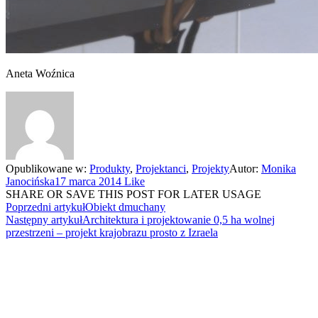
Aneta Woźnica
Opublikowane w:
Produkty
,
Projektanci
,
Projekty
Autor:
Monika
Janocińska
17 marca 2014
Like
SHARE OR SAVE THIS POST FOR LATER USAGE
Poprzedni artykuł
Obiekt dmuchany
Następny artykuł
Architektura i projektowanie 0,5 ha wolnej
przestrzeni – projekt krajobrazu prosto z Izraela