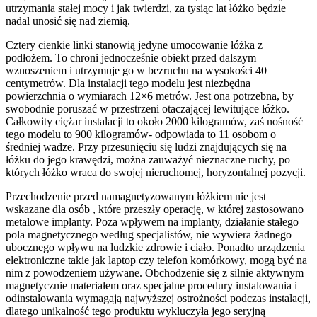
utrzymania stałej mocy i jak twierdzi, za tysiąc lat łóżko będzie
nadal unosić się nad ziemią.
Cztery cienkie linki stanowią jedyne umocowanie łóżka z
podłożem. To chroni jednocześnie obiekt przed dalszym
wznoszeniem i utrzymuje go w bezruchu na wysokości 40
centymetrów. Dla instalacji tego modelu jest niezbędna
powierzchnia o wymiarach 12×6 metrów. Jest ona potrzebna, by
swobodnie poruszać w przestrzeni otaczającej lewitujące łóżko.
Całkowity ciężar instalacji to około 2000 kilogramów, zaś nośność
tego modelu to 900 kilogramów- odpowiada to 11 osobom o
średniej wadze. Przy przesunięciu się ludzi znajdujących się na
łóżku do jego krawędzi, można zauważyć nieznaczne ruchy, po
których łóżko wraca do swojej nieruchomej, horyzontalnej pozycji.
Przechodzenie przed namagnetyzowanym łóżkiem nie jest
wskazane dla osób , które przeszły operację, w której zastosowano
metalowe implanty. Poza wpływem na implanty, działanie stałego
pola magnetycznego według specjalistów, nie wywiera żadnego
ubocznego wpływu na ludzkie zdrowie i ciało. Ponadto urządzenia
elektroniczne takie jak laptop czy telefon komórkowy, mogą być na
nim z powodzeniem używane. Obchodzenie się z silnie aktywnym
magnetycznie materiałem oraz specjalne procedury instalowania i
odinstalowania wymagają najwyższej ostrożności podczas instalacji,
dlatego unikalność tego produktu wykluczyła jego seryjną