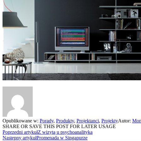
Opublikowane w:
Porady
,
Produkty
,
Projektanci
,
Projekty
Autor:
Mon
SHARE OR SAVE THIS POST FOR LATER USAGE
Poprzedni artykuł
Z wizytą u psychoanalityka
Następny artykuł
Promenada w Singapurze