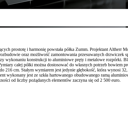
iących prostotę i harmonię powstała półka Zumm. Projektant Altherr M
 w rozbudowie oraz możliwość zamontowania przesuwanych drzwiczek s
zy wykonaniu konstrukcji to aluminiowe pręty i metalowe rozpórki. B
 Wymiary całej półki można dostosować do własnych potrzeb bowiem pr
o 216 cm. Stałym wymiarem jest jedynie głębokość, która wynosi 32, 
ment wykonany jest ze szkła hartowanego obudowanego ramą aluminiow
ności od liczby pożądanych elementów zaczyna się od 2 500 euro.