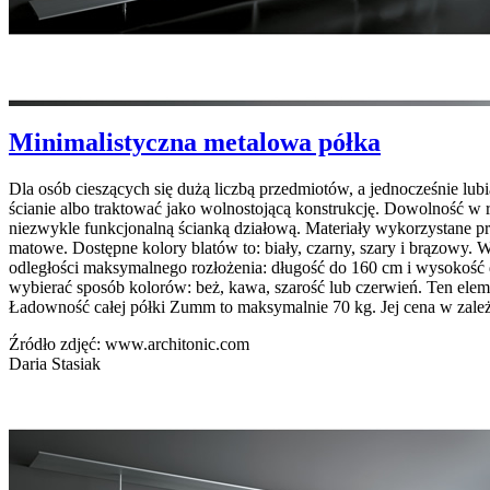
Minimalistyczna metalowa półka
Dla osób cieszących się dużą liczbą przedmiotów, a jednocześnie lub
ścianie albo traktować jako wolnostojącą konstrukcję. Dowolność
niezwykle funkcjonalną ścianką działową. Materiały wykorzystane pr
matowe. Dostępne kolory blatów to: biały, czarny, szary i brązowy.
odległości maksymalnego rozłożenia: długość do 160 cm i wysokość d
wybierać sposób kolorów: beż, kawa, szarość lub czerwień. Ten ele
Ładowność całej półki Zumm to maksymalnie 70 kg. Jej cena w zależ
Źródło zdjęć: www.architonic.com
Daria Stasiak