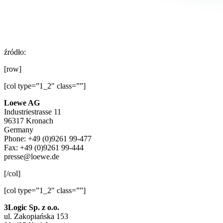
źródło:
[row]
[col type=”1_2″ class=””]
Loewe AG
Industriestrasse 11
96317 Kronach
Germany
Phone: +49 (0)9261 99-477
Fax: +49 (0)9261 99-444
presse@loewe.de
[/col]
[col type=”1_2″ class=””]
3Logic Sp. z o.o.
ul. Zakopiańska 153