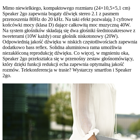
Mimo niewielkiego, kompaktowego rozmiaru (24×10,5×5,1 cm)
Speaker 2go zapewnia bogaty dźwięk stereo 2.1 z pasmem
przenoszenia 80Hz do 20 kHz. Na taki efekt pozwalają 3 cyfrowe
końcówki mocy (klasa D) dające całkowitą moc muzyczną 40W.
Na system głośników składają się dwa głośniki średniozakresowe z
tweeterami (10W każdy) oraz głośnik niskotonowy (20W).
Odpowiednią jakość dźwięku w niskich częstotliwościach zapewnia
dodatkowo bass reflex. Solidna aluminiowa rama umożliwia
niezakłóconą reprodukcję dźwięku. Co więcej, w mgnieniu oka,
Speaker 2go przekształca się w przenośny zestaw głośnomówiący,
który dzięki funkcji redukcji echa zapewnia optymalną jakość
rozmów. Telekonferencja w trasie? Wystarczy smartfon i Speaker
2go.