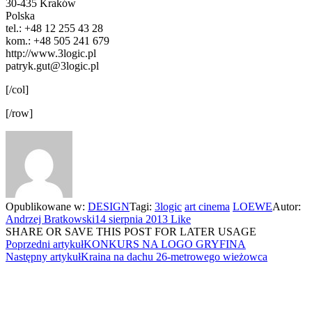
30-435 Kraków
Polska
tel.: +48 12 255 43 28
kom.: +48 505 241 679
http://www.3logic.pl
patryk.gut@3logic.pl
[/col]
[/row]
Opublikowane w:
DESIGN
Tagi:
3logic
art cinema
LOEWE
Autor:
Andrzej Bratkowski
14 sierpnia 2013
Like
SHARE OR SAVE THIS POST FOR LATER USAGE
Poprzedni artykuł
KONKURS NA LOGO GRYFINA
Następny artykuł
Kraina na dachu 26-metrowego wieżowca