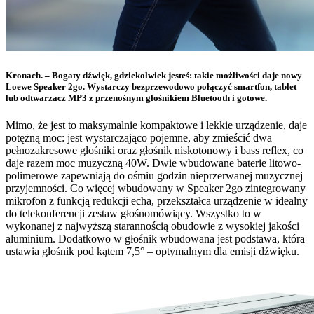
Kronach. – Bogaty dźwięk, gdziekolwiek jesteś: takie możliwości daje nowy
Loewe Speaker 2go. Wystarczy bezprzewodowo połączyć smartfon, tablet
lub odtwarzacz MP3 z przenośnym głośnikiem Bluetooth i gotowe.
Mimo, że jest to maksymalnie kompaktowe i lekkie urządzenie, daje
potężną moc: jest wystarczająco pojemne, aby zmieścić dwa
pełnozakresowe głośniki oraz głośnik niskotonowy i bass reflex, co
daje razem moc muzyczną 40W. Dwie wbudowane baterie litowo-
polimerowe zapewniają do ośmiu godzin nieprzerwanej muzycznej
przyjemności. Co więcej wbudowany w Speaker 2go zintegrowany
mikrofon z funkcją redukcji echa, przekształca urządzenie w idealny
do telekonferencji zestaw głośnomówiący. Wszystko to w
wykonanej z najwyższą starannością obudowie z wysokiej jakości
aluminium. Dodatkowo w głośnik wbudowana jest podstawa, która
ustawia głośnik pod kątem 7,5° – optymalnym dla emisji dźwięku.