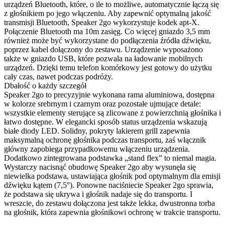
urządzeń Bluetooth, które, o ile to możliwe, automatycznie łączą się
z głośnikiem po jego włączeniu. Aby zapewnić optymalną jakość
transmisji Bluetooth, Speaker 2go wykorzystuje kodek apt-X.
Połączenie Bluetooth ma 10m zasięg. Co więcej gniazdo 3,5 mm
również może być wykorzystane do podłączenia źródła dźwięku,
poprzez kabel dołączony do zestawu. Urządzenie wyposażono
także w gniazdo USB, które pozwala na ładowanie mobilnych
urządzeń. Dzięki temu telefon komórkowy jest gotowy do użytku
cały czas, nawet podczas podróży.
Dbałość o każdy szczegół
Speaker 2go to precyzyjnie wykonana rama aluminiowa, dostępna
w kolorze srebrnym i czarnym oraz pozostałe ujmujące detale:
wszystkie elementy sterujące są zlicowane z powierzchnią głośnika i
łatwo dostępne. W elegancki sposób status urządzenia wskazują
białe diody LED. Solidny, pokryty lakierem grill zapewnia
maksymalną ochronę głośnika podczas transportu, zaś włącznik
główny zapobiega przypadkowemu włączeniu urządzenia.
Dodatkowo zintegrowana podstawka „stand flex” to niemal magia.
Wystarczy nacisnąć obudowę Speaker 2go aby wysunęła się
niewielka podstawa, ustawiająca głośnik pod optymalnym dla emisji
dźwięku kątem (7,5°). Ponowne naciśniecie Speaker 2go sprawia,
że podstawa się ukrywa i głośnik nadaje się do transportu. I
wreszcie, do zestawu dołączona jest także lekka, dwustronna torba
na głośnik, która zapewnia głośnikowi ochronę w trakcie transportu.