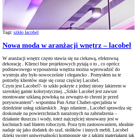
Tagi:
szkło lacobel
Nowa moda w aranżacji wnętrz – lacobel
W aranżacji wnętrz często stawia się na ciekawą, efektowną
dekorację . Klienci biur projektowych pytają o to , co oprócz
podstawowego wyposażenia wnętrza można wprowadzić do
wystroju aby było nowocześnie i elegancko . Pomysłem na te
potrzeby klientów staje się coraz częściej Lacobel.
Czym jest Lacobel?- to szkło pokryte z jednej strony lakierem w
szerokiej gamie kolorystycznej. „Szkło Lacobel jest zawsze
montowane szklaną powłoką na zewnątrz-to chroni je przed
porysowaniem”- wspomina Pan Artur Chaber-specjalista w
dziedzinie usług szklarskich . Jego zdaniem , Lacobel sprawdza się
doskonale na powierzchniach narażonych na zabrudzenia –
działanie tłuszczu i wody, toteż najczęściej stosowany jest w
kuchniach nad blatem roboczym. Poza tym zastosowaniem, idealnie
nadaje się jako dodatek do szaf, stolików i innych mebli. Lacobel
dzięki swojej uniwersalności komponuje się z takimi materiałami jak