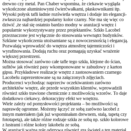
drewno czy metal. Pan Chaber wspomina, że ciekawie wygląda
wykończone aluminiowymi ćwierćwałkami, płaskownikami itp.
Wysoki połysk tafli ładnie rozświetla wnętrza i dodaje im elegancji-
zwłaszcza najbardziej popularny kolor czarny. Nie ma się więc co
dziwić ,że stał się ostatnio bardzo modny w aranżacji wnętrz i
popularnie wykorzystywany przez projektantów. Szkło Lacobel
przeznaczone jest wyłącznie do stosowania wewnątrz budynków.
Szklane wykończenia utożsamiane są z nowoczesnością i elegancją.
Pozwalają wprowadzić do wnętrza atmosferę tajemniczości i
wyrafinowania. Dodają ruchu oraz pomagają uzyskać wrażenie
większej przestrzeni.
Można stosować zarówno całe tafle tego szkła, klejone do ścian,
sufitów jak również pasy wkomponowane w zabudowy z karton
gipsu. Przykładowe realizacje wnętrz z zastosowaniem czarnego
Lacobelu zaprezentowane są na załączonych zdjęciach.
Producenci wychodząc naprzeciw oczekiwaniom zarówno
architektów wnętrz, ale przede wszystkim klientów, wprowadzili
również szkło trawione chemicznie z możliwością wzorów. To daje
dodatkowo ciekawy, dekoracyjny efekt we wnętrzu.
Wiele zależy od pomysłowości projektanta – bo możliwości są
naprawdę ogromne. Możemy łączyć ze sobą zarówno lacobel z
innym materiałem (jak już wspominałam drewnem, stalą, tapetą czy
fototapetą), ale także różne rodzaje szkła ze sobą np. szkło kolorowe
z lustrami i różne kolory lakobelu ze sobą.
W aranżacji ważną rolę odgrywa również gra świateł a ten materiał