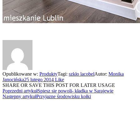
Opublikowane w:
Produkty
Tagi:
szkło lacobel
Autor:
Monika
Janocińska
25 lutego 2014
Like
SHARE OR SAVE THIS POST FOR LATER USAGE
Poprzedni artykuł
Spiesz się powoli- kładka w Sarajewie
Następny artykuł
Przyjazne środowisku kołki