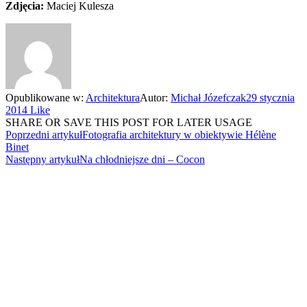
Zdjęcia:
Maciej Kulesza
Opublikowane w:
Architektura
Autor:
Michał Józefczak
29 stycznia
2014
Like
SHARE OR SAVE THIS POST FOR LATER USAGE
Poprzedni artykuł
Fotografia architektury w obiektywie Hélène
Binet
Następny artykuł
Na chłodniejsze dni – Cocon