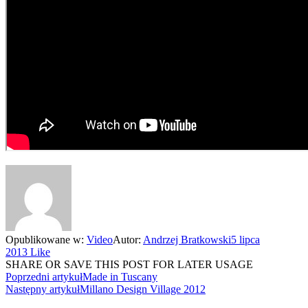
Opublikowane w:
Video
Autor:
Andrzej Bratkowski
5 lipca
2013
Like
SHARE OR SAVE THIS POST FOR LATER USAGE
Poprzedni artykuł
Made in Tuscany
Następny artykuł
Millano Design Village 2012