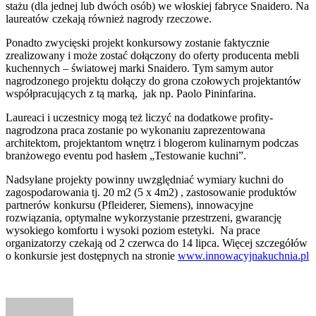
stażu (dla jednej lub dwóch osób) we włoskiej fabryce Snaidero. Na
laureatów czekają również nagrody rzeczowe.
Ponadto zwycięski projekt konkursowy zostanie faktycznie
zrealizowany i może zostać dołączony do oferty producenta mebli
kuchennych – światowej marki Snaidero. Tym samym autor
nagrodzonego projektu dołączy do grona czołowych projektantów
współpracujących z tą marką, jak np. Paolo Pininfarina.
Laureaci i uczestnicy mogą też liczyć na dodatkowe profity-
nagrodzona praca zostanie po wykonaniu zaprezentowana
architektom, projektantom wnętrz i blogerom kulinarnym podczas
branżowego eventu pod hasłem „Testowanie kuchni”.
Nadsyłane projekty powinny uwzględniać wymiary kuchni do
zagospodarowania tj. 20 m2 (5 x 4m2) , zastosowanie produktów
partnerów konkursu (Pfleiderer, Siemens), innowacyjne
rozwiązania, optymalne wykorzystanie przestrzeni, gwarancję
wysokiego komfortu i wysoki poziom estetyki. Na prace
organizatorzy czekają od 2 czerwca do 14 lipca. Więcej szczegółów
o konkursie jest dostępnych na stronie
www.innowacyjnakuchnia.pl