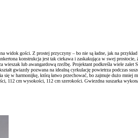
 widok gości. Z prostej przyczyny – bo nie są ładne, jak na przykład s
ertona konstrukcja jest tak ciekawa i zaskakująca w swej prostocie, ż
ieszak lub awangardową rzeźbę. Projektant podkreśla wiele zalet Star
 kształt gwiazdy pozwana na idealną cyrkulację powietrza podczas sus
nia się w harmonijkę, którą łatwo przechować, bo zajmuje dużo mniej m
ści, 112 cm wysokości, 112 cm szerokości. Gwiezdna suszarka wykonan