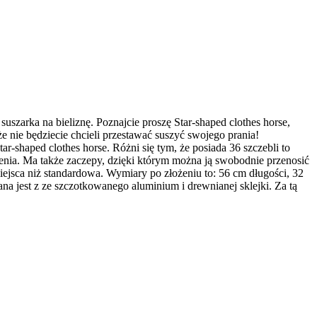
uszarka na bieliznę. Poznajcie proszę Star-shaped clothes horse,
e nie będziecie chcieli przestawać suszyć swojego prania!
-shaped clothes horse. Różni się tym, że posiada 36 szczebli to
zenia. Ma także zaczepy, dzięki którym można ją swobodnie przenosić
iejsca niż standardowa. Wymiary po złożeniu to: 56 cm długości, 32
a jest z ze szczotkowanego aluminium i drewnianej sklejki. Za tą