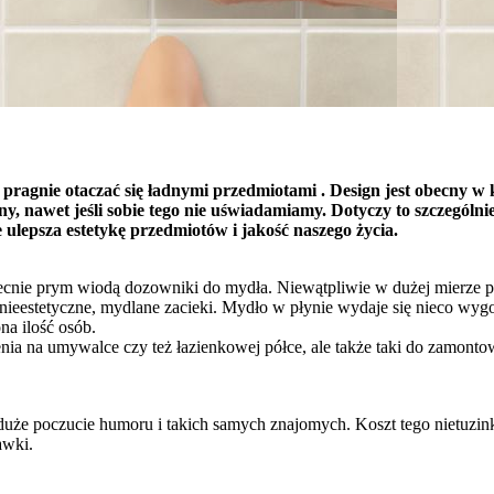
 pragnie otaczać się ładnymi przedmiotami . Design jest obecny w 
ny, nawet jeśli sobie tego nie uświadamiamy. Dotyczy to szczegól
lepsza estetykę przedmiotów i jakość naszego życia.
cnie prym wiodą dozowniki do mydła. Niewątpliwie w dużej mierze p
 nieestetyczne, mydlane zacieki. Mydło w płynie wydaje się nieco wygod
na ilość osób.
na umywalce czy też łazienkowej półce, ale także taki do zamontowan
ą duże poczucie humoru i takich samych znajomych. Koszt tego nietuz
awki.