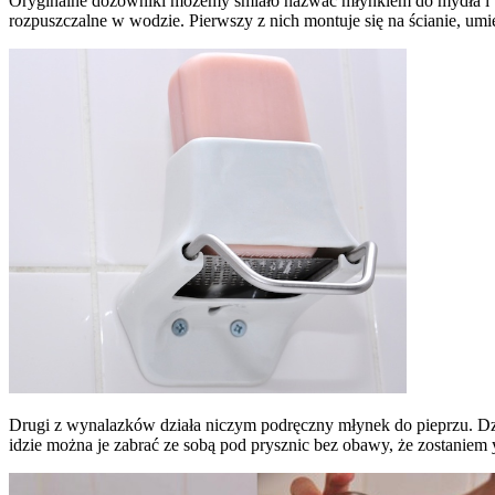
Oryginalne dozowniki możemy śmiało nazwać młynkiem do mydła i tar
rozpuszczalne w wodzie. Pierwszy z nich montuje się na ścianie, um
Drugi z wynalazków działa niczym podręczny młynek do pieprzu. Dzi
idzie można je zabrać ze sobą pod prysznic bez obawy, że zostaniem 