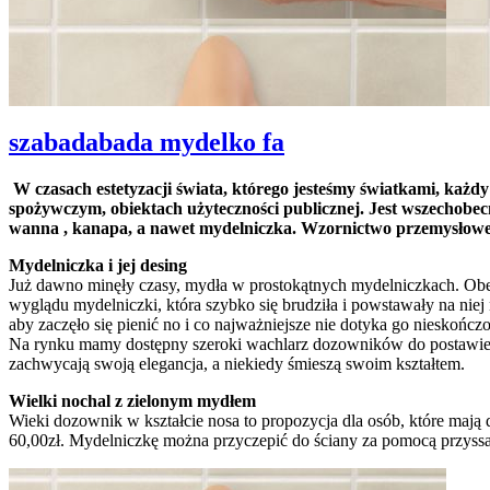
szabadabada mydelko fa
W czasach estetyzacji świata, którego jesteśmy światkami, każdy
spożywczym, obiektach użyteczności publicznej. Jest wszechobec
wanna , kanapa, a nawet mydelniczka. Wzornictwo przemysłowe u
Mydelniczka i jej desing
Już dawno minęły czasy, mydła w prostokątnych mydelniczkach. Obe
wyglądu mydelniczki, która szybko się brudziła i powstawały na niej
aby zaczęło się pienić no i co najważniejsze nie dotyka go nieskończo
Na rynku mamy dostępny szeroki wachlarz dozowników do postawienia 
zachwycają swoją elegancja, a niekiedy śmieszą swoim kształtem.
Wielki nochal z zielonym mydłem
Wieki dozownik w kształcie nosa to propozycja dla osób, które maj
60,00zł. Mydelniczkę można przyczepić do ściany za pomocą przyss