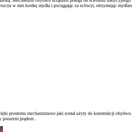
tką. Mechanizm obydwu urządzeń polega na ścieraniu tradycyjnego my
ieszcza w nim kostkę mydła i pociągając za uchwyt, otrzymując mydlan
ęki prostemu mechanizmowi jaki został użyty do konstrukcji obydwu ga
y porażeni prądem .