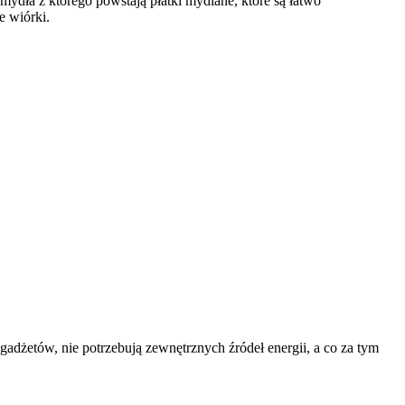
dła z którego powstają płatki mydlane, które są łatwo
e wiórki.
dżetów, nie potrzebują zewnętrznych źródeł energii, a co za tym