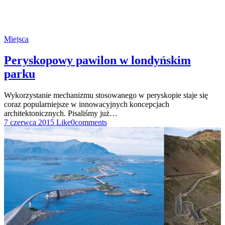
Miejsca
Peryskopowy pawilon w londyńskim
parku
Wykorzystanie mechanizmu stosowanego w peryskopie staje się
coraz popularniejsze w innowacyjnych koncepcjach
architektonicznych. Pisaliśmy już…
7 czerwca 2015
Like
0
comments