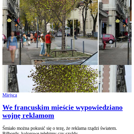
Miejsca
We francuskim mieście wypowiedziano
wojnę reklamom
Śmiało można pokusić się o tezę, że reklama rządzi światem.
Bilbordy, kolorowe telebimy czy szyldy…