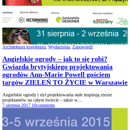
Architektura krajobrazu
,
Wydarzenia
,
Zapowiedź
Angielskie ogrody – jak to się robi?
Gwiazda brytyjskiego projektowania
ogrodów Ann-Marie Powell gościem
targów ZIELEŃ TO ŻYCIE w Warszawie
Angielskie ogrody i styl projektowania stale inspirują rzesze
projektantów na całym świecie – także w…
7 sierpnia 2017
1
0
comments