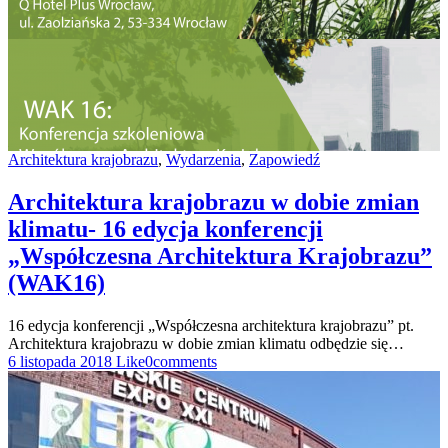
Architektura krajobrazu
,
Wydarzenia
,
Zapowiedź
Architektura krajobrazu w dobie zmian
klimatu- 16 edycja konferencji
„Współczesna Architektura Krajobrazu”
(WAK16)
16 edycja konferencji „Współczesna architektura krajobrazu” pt.
Architektura krajobrazu w dobie zmian klimatu odbędzie się…
6 listopada 2018
Like
0
comments