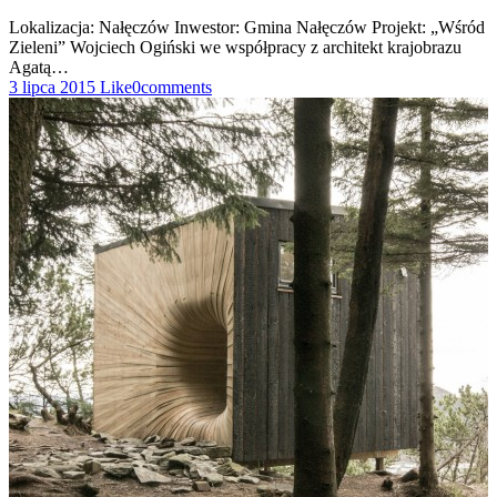
Lokalizacja: Nałęczów Inwestor: Gmina Nałęczów Projekt: „Wśród
Zieleni” Wojciech Ogiński we współpracy z architekt krajobrazu
Agatą…
3 lipca 2015
Like
0
comments