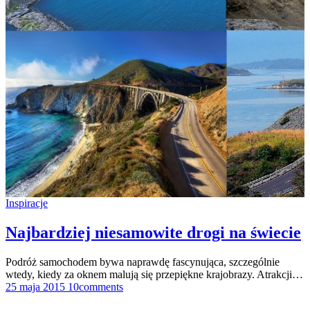
Inspiracje
Najbardziej niesamowite drogi na świecie
Podróż samochodem bywa naprawdę fascynująca, szczególnie
wtedy, kiedy za oknem malują się przepiękne krajobrazy. Atrakcji…
25 maja 2015
1
0
comments