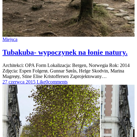
Miejsca
Tubakuba- wypoczynek na łonie natury.
Architekci: OPA Form Lokalizacja: Bergen, Norwegia Rok: 2014
Zdjęcia: Espen Folgerø, Gunnar Sørås, Helge Skodvin, Marina
Magreøy, Stine Elise Kristoffersen Zaprojektowany…
27 czerwca 2015
Like
0
comments