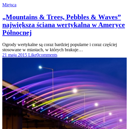
Miejsca
„Mountains & Trees, Pebbles & Waves”
największa ściana wertykalna w Ameryce
Północnej
Ogrody wertykalne są coraz bardziej popularne i coraz częściej
stosowane w miastach, w których brakuje…
21 maja 2015
Like
0
comments