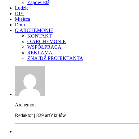
Zapowiedź
Ludzie
DIY
Miejsca
Dom
O ARCHEMONIE
KONTAKT
O ARCHEMONIE
WSPÓŁPRACA
REKLAMA
ZNAJDŹ PROJEKTANTA
Archemon
Redaktor | 829 artYkułów