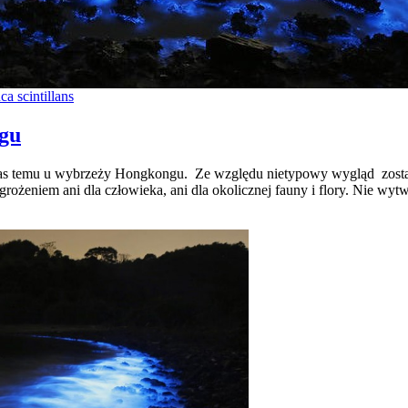
ca scintillans
gu
iś czas temu u wybrzeży Hongkongu. Ze względu nietypowy wygląd zos
agrożeniem ani dla człowieka, ani dla okolicznej fauny i flory. Nie wy