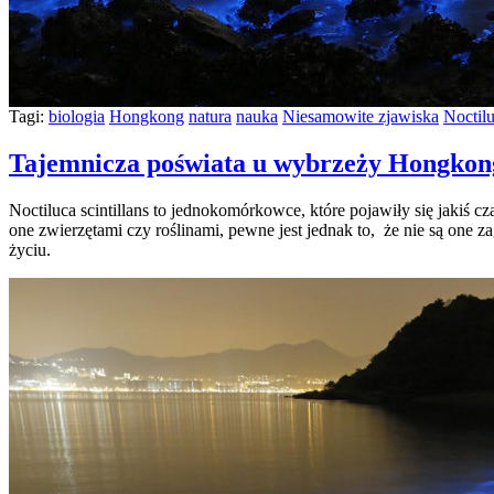
Tagi:
biologia
Hongkong
natura
nauka
Niesamowite zjawiska
Noctilu
Tajemnicza poświata u wybrzeży Hongkon
Noctiluca scintillans to jednokomórkowce, które pojawiły się jak
one zwierzętami czy roślinami, pewne jest jednak to, że nie są one z
życiu.