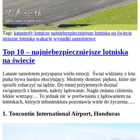
Tagi:
katastrofy lotnicze
najniebezpieczniejsze lotniska na świecie
straszne lotniska
wakacje
wypadki samolotowe
Top 10 – najniebezpieczniejsze lotniska
na świecie
Latanie samolotem przysparza wielu emocji. Świat widziany z lotu
ptaka bywa bardzo ekscytujący. Możemy dostrzec piękno, które nie
sposób zobaczyć na lądzie. Do mniej przyjemnych doznać
związanych z lataniem, należy lądowanie. Nagła zmiana ciśnienia,
lekkie wstrząsy… To jednak nic w porównaniu z lądowaniem na
lotniskach, których infrastruktura pozostawia wiele do życzenia…..
1. Toncontin International Airport, Honduras