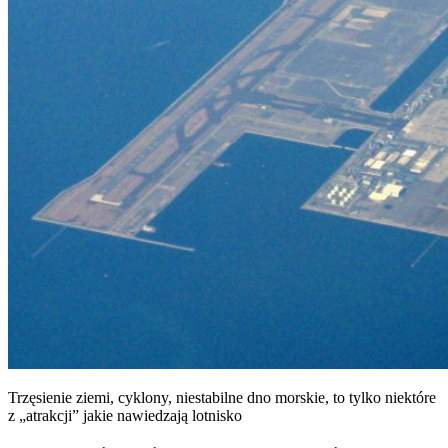
Trzęsienie ziemi, cyklony, niestabilne dno morskie, to tylko niektóre
z „atrakcji” jakie nawiedzają lotnisko