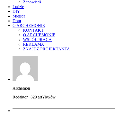
Zapowiedź
Ludzie
DIY
Miejsca
Dom
O ARCHEMONIE
KONTAKT
O ARCHEMONIE
WSPÓŁPRACA
REKLAMA
ZNAJDŹ PROJEKTANTA
Archemon
Redaktor | 829 artYkułów