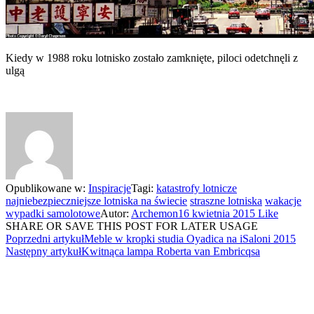
Kiedy w 1988 roku lotnisko zostało zamknięte, piloci odetchnęli z
ulgą
Opublikowane w:
Inspiracje
Tagi:
katastrofy lotnicze
najniebezpieczniejsze lotniska na świecie
straszne lotniska
wakacje
wypadki samolotowe
Autor:
Archemon
16 kwietnia 2015
Like
SHARE OR SAVE THIS POST FOR LATER USAGE
Poprzedni artykuł
Meble w kropki studia Oyadica na iSaloni 2015
Następny artykuł
Kwitnąca lampa Roberta van Embricqsa