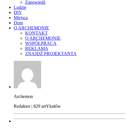
Zapowiedź
Ludzie
DIY
Miejsca
Dom
O ARCHEMONIE
KONTAKT
O ARCHEMONIE
WSPÓŁPRACA
REKLAMA
ZNAJDŹ PROJEKTANTA
Archemon
Redaktor | 829 artYkułów