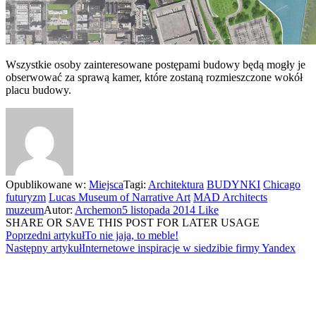
Wszystkie osoby zainteresowane postępami budowy będą mogły je
obserwować za sprawą kamer, które zostaną rozmieszczone wokół
placu budowy.
Opublikowane w:
Miejsca
Tagi:
Architektura
BUDYNKI
Chicago
futuryzm
Lucas Museum of Narrative Art
MAD Architects
muzeum
Autor:
Archemon
5 listopada 2014
Like
SHARE OR SAVE THIS POST FOR LATER USAGE
Poprzedni artykuł
To nie jaja, to meble!
Następny artykuł
Internetowe inspiracje w siedzibie firmy Yandex