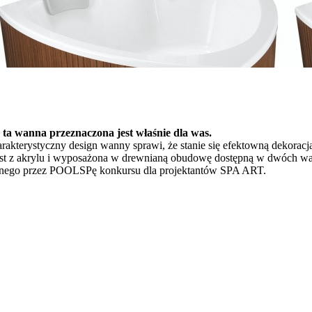
o ta wanna przeznaczona jest właśnie dla was.
erystyczny design wanny sprawi, że stanie się efektowną dekoracją k
est z akrylu i wyposażona w drewnianą obudowę dostępną w dwóch w
anego przez POOLSPę konkursu dla projektantów SPA ART.