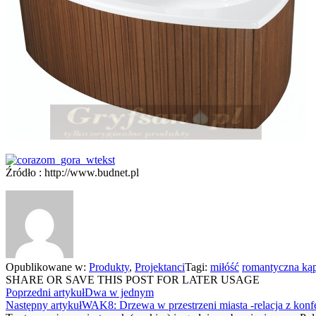
Źródło : http://www.budnet.pl
Opublikowane w:
Produkty
,
Projektanci
Tagi:
miłóść
romantyczna kąp
SHARE OR SAVE THIS POST FOR LATER USAGE
Poprzedni artykuł
Dwa w jednym
Następny artykuł
WAK8: Drzewa w przestrzeni miasta -relacja z konfe