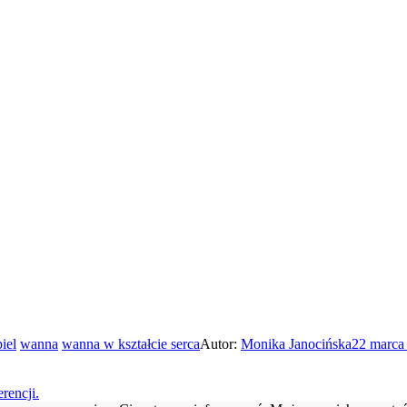
iel
wanna
wanna w kształcie serca
Autor:
Monika Janocińska
22 marca
rencji.