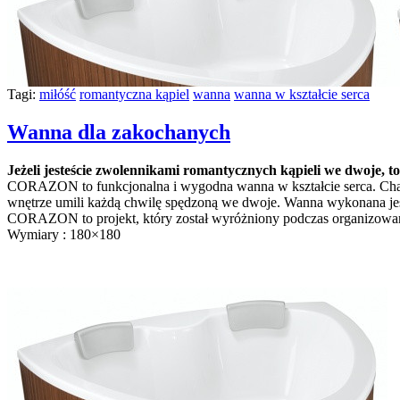
Tagi:
miłóść
romantyczna kąpiel
wanna
wanna w kształcie serca
Wanna dla zakochanych
Jeżeli jesteście zwolennikami romantycznych kąpieli we dwoje, t
CORAZON to funkcjonalna i wygodna wanna w kształcie serca. Charakt
wnętrze umili każdą chwilę spędzoną we dwoje. Wanna wykonana j
CORAZON to projekt, który został wyróżniony podczas organizow
Wymiary : 180×180