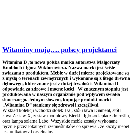
Witaminy mają…. polscy projektanci
Witamina D ,to nowa polska marka autorstwa Małgorzaty
Knobloch i Igora Wiktorowicza. Nazwa marki jest ściśle
związana z produktem. Meble w dużej mierze projektowane są
z myślą o terenach zewnętrznych i wykonane są z litego drewna
dębowego, które znane jest z dużej trwałości. Witamina D
odpowiada za zdrowe i mocne kości . W znacznym stopniu jest
produkowana w naszym organizmie pod wpływem światła
słonecznego. Jednym słowem, kupując produkt marki
„Witamina D” staniemy się zdrowsi i szczęśliwsi.
W skład kolekcji wchodzi stołek 1/2 , stół i ława Diament, stół i
ława Zestaw X, zestaw modułowy Bierki i Iglo -ocieplacz do roślin,
oraz lampa solarna Labo. Wszystkie meble zostały wykonane
ręcznie przez lokalnych rzemieślników co sprawia , że każdy mebel
jest unikatowy i oryginalny