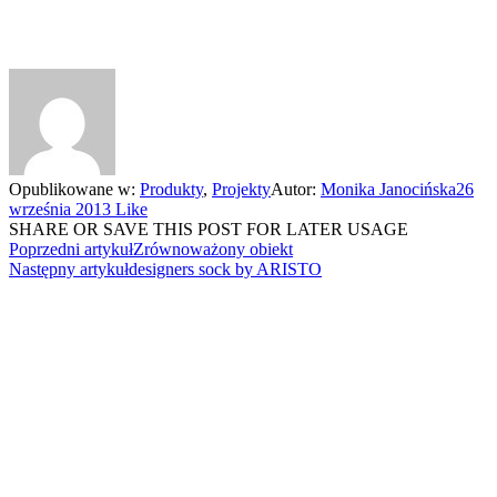
Opublikowane w:
Produkty
,
Projekty
Autor:
Monika Janocińska
26
września 2013
Like
SHARE OR SAVE THIS POST FOR LATER USAGE
Poprzedni artykuł
Zrównoważony obiekt
Następny artykuł
designers sock by ARISTO