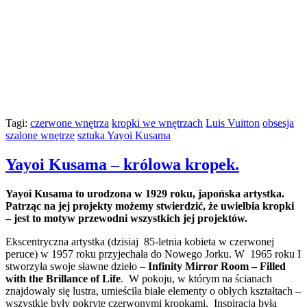
Tagi:
czerwone wnętrza
kropki we wnętrzach
Luis Vuitton
obsesja
szalone wnętrze
sztuka Yayoi Kusama
Yayoi Kusama – królowa kropek.
Yayoi Kusama to urodzona w 1929 roku, japońska artystka.
Patrząc na jej projekty możemy stwierdzić, że uwielbia kropki
– jest to motyw przewodni wszystkich jej projektów.
Ekscentryczna artystka (dzisiaj 85-letnia kobieta w czerwonej
peruce) w 1957 roku przyjechała do Nowego Jorku. W 1965 roku I
stworzyła swoje sławne dzieło –
Infinity Mirror Room – Filled
with the Brillance of Life
. W pokoju, w którym na ścianach
znajdowały się lustra, umieściła białe elementy o obłych kształtach –
wszystkie były pokryte czerwonymi kropkami. Inspiracją była