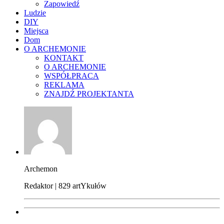
Zapowiedź
Ludzie
DIY
Miejsca
Dom
O ARCHEMONIE
KONTAKT
O ARCHEMONIE
WSPÓŁPRACA
REKLAMA
ZNAJDŹ PROJEKTANTA
Archemon
Redaktor | 829 artYkułów