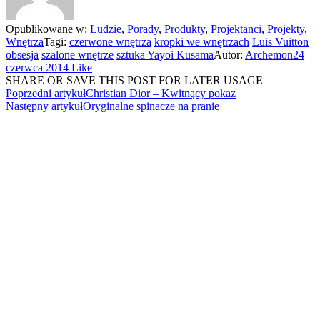
Opublikowane w:
Ludzie
,
Porady
,
Produkty
,
Projektanci
,
Projekty
,
Wnętrza
Tagi:
czerwone wnętrza
kropki we wnętrzach
Luis Vuitton
obsesja
szalone wnętrze
sztuka Yayoi Kusama
Autor:
Archemon
24
czerwca 2014
Like
SHARE OR SAVE THIS POST FOR LATER USAGE
Poprzedni artykuł
Christian Dior – Kwitnący pokaz
Następny artykuł
Oryginalne spinacze na pranie