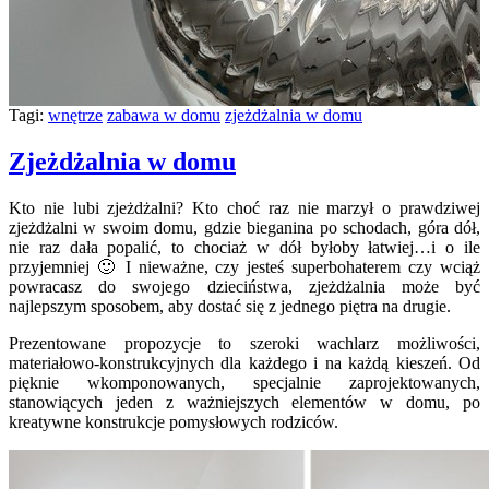
Tagi:
wnętrze
zabawa w domu
zjeżdżalnia w domu
Zjeżdżalnia w domu
Kto nie lubi zjeżdżalni? Kto choć raz nie marzył o prawdziwej
zjeżdżalni w swoim domu, gdzie bieganina po schodach, góra dół,
nie raz dała popalić, to chociaż w dół byłoby łatwiej…i o ile
przyjemniej 🙂 I nieważne, czy jesteś superbohaterem czy wciąż
powracasz do swojego dzieciństwa, zjeżdżalnia może być
najlepszym sposobem, aby dostać się z jednego piętra na drugie.
Prezentowane propozycje to szeroki wachlarz możliwości,
materiałowo-konstrukcyjnych dla każdego i na każdą kieszeń. Od
pięknie wkomponowanych, specjalnie zaprojektowanych,
stanowiących jeden z ważniejszych elementów w domu, po
kreatywne konstrukcje pomysłowych rodziców.