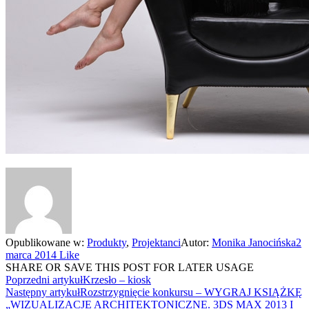
Opublikowane w:
Produkty
,
Projektanci
Autor:
Monika Janocińska
2
marca 2014
Like
SHARE OR SAVE THIS POST FOR LATER USAGE
Poprzedni artykuł
Krzesło – kiosk
Następny artykuł
Rozstrzygnięcie konkursu – WYGRAJ KSIĄŻKĘ
„WIZUALIZACJE ARCHITEKTONICZNE. 3DS MAX 2013 I