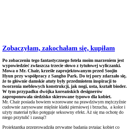
Zobaczyłam, zakochałam się, kupiłam
Po zobaczeniu tego fantastycznego fotela moim marzeniem jest
wypowiedzieć zwłaszcza trzecie słowo z tytułowej wyliczanki.
Mowa o Mr. Chair, krześle zaprojektowanym przed Soojin
Hyun przy współpracy z Sangho Park. Do tej pory zdarzało się,
że to głównie damskie atuty były przedmiotem inspiracji to
tworzenia meblowych konstrukcji, jak nogi, usta, kształt bioder.
W tym przypadku dwójka koreańskich designerów
zaproponowała siedzisko skierowane typowo dla kobiet.
Mr. Chair posiada bowiem wzorowane na prawdziwym mężczyźnie
cudownie zarysowane mięśnie klatki piersiowej i brzucha, a kolor i
użyty materiał tylko potęguje seksowny efekt. Aż się ma ochotę do
niego przytulić i zasnąć!
Projektantka przeprowadziła prywatne badania pytając kobiet co