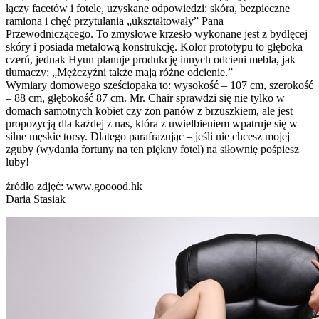
łączy facetów i fotele, uzyskane odpowiedzi: skóra, bezpieczne
ramiona i chęć przytulania „ukształtowały” Pana
Przewodniczącego. To zmysłowe krzesło wykonane jest z bydlęcej
skóry i posiada metalową konstrukcję. Kolor prototypu to głęboka
czerń, jednak Hyun planuje produkcję innych odcieni mebla, jak
tłumaczy: „Mężczyźni także mają różne odcienie.”
Wymiary domowego sześciopaka to: wysokość – 107 cm, szerokość
– 88 cm, głębokość 87 cm. Mr. Chair sprawdzi się nie tylko w
domach samotnych kobiet czy żon panów z brzuszkiem, ale jest
propozycją dla każdej z nas, która z uwielbieniem wpatruje się w
silne męskie torsy. Dlatego parafrazując – jeśli nie chcesz mojej
zguby (wydania fortuny na ten piękny fotel) na siłownię pośpiesz
luby!
źródło zdjęć: www.gooood.hk
Daria Stasiak