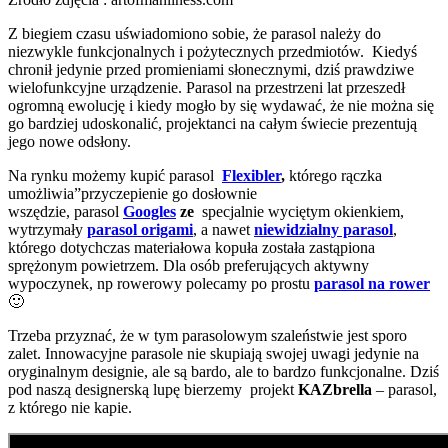
Z biegiem czasu uświadomiono sobie, że parasol należy do
niezwykle funkcjonalnych i pożytecznych przedmiotów. Kiedyś
chronił jedynie przed promieniami słonecznymi, dziś prawdziwe
wielofunkcyjne urządzenie. Parasol na przestrzeni lat przeszedł
ogromną ewolucję i kiedy mogło by się wydawać, że nie można się
go bardziej udoskonalić, projektanci na całym świecie prezentują
jego nowe odsłony.
Na rynku możemy kupić parasol
Flexibler
,
którego rączka
umożliwia”przyczepienie go dosłownie
wszędzie, parasol
Googles
ze
specjalnie wyciętym okienkiem,
wytrzymały
parasol origami
, a nawet
niewidzialny parasol
,
którego dotychczas materiałowa kopuła została zastąpiona
sprężonym powietrzem. Dla osób preferujących aktywny
wypoczynek, np rowerowy polecamy po prostu
parasol na rower
🙂
Trzeba przyznać, że w tym parasolowym szaleństwie jest sporo
zalet. Innowacyjne parasole nie skupiają swojej uwagi jedynie na
oryginalnym designie, ale są bardo, ale to bardzo funkcjonalne. Dziś
pod naszą designerską lupę bierzemy projekt
KAZbrella
– parasol,
z którego nie kapie.