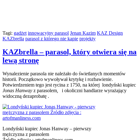
Tagi:
gadżet
innowacyjny parasol
Jenan Kazim
KAZ Design
KAZbrella
parasol z którego nie kapie
projekty
KAZbrella – parasol, który otwiera się na
lewą stronę
Wynalezienie parasola nie należało do świetlanych momentów
historii. Początkowo wywoływał krytykę i rozbawienie.
Potwierdzeniem tego jest rycina z 1750, na której londyński kupiec
Jonas Hanway
z parasolem
,
i okoliczni handlarze wyrażający
widoczną dezaprobatę .
Londyński kupiec Jonas Hanway – pierwszy
mężczyzna z parasolem
Źródło zdjęcia : artofmanliness.com