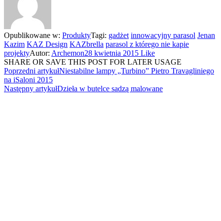
Opublikowane w:
Produkty
Tagi:
gadżet
innowacyjny parasol
Jenan
Kazim
KAZ Design
KAZbrella
parasol z którego nie kapie
projekty
Autor:
Archemon
28 kwietnia 2015
Like
SHARE OR SAVE THIS POST FOR LATER USAGE
Poprzedni artykuł
Niestabilne lampy „Turbino” Pietro Travagliniego
na iSaloni 2015
Następny artykuł
Dzieła w butelce sadzą malowane