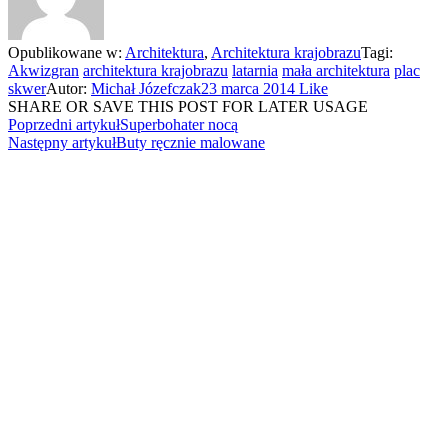
Opublikowane w:
Architektura
,
Architektura krajobrazu
Tagi:
Akwizgran
architektura krajobrazu
latarnia
mała architektura
plac
skwer
Autor:
Michał Józefczak
23 marca 2014
Like
SHARE OR SAVE THIS POST FOR LATER USAGE
Poprzedni artykuł
Superbohater nocą
Następny artykuł
Buty ręcznie malowane