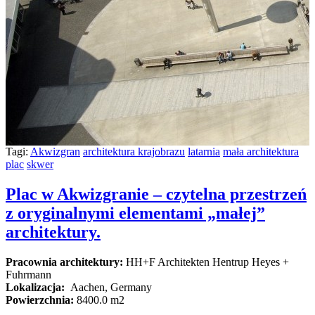
Tagi:
Akwizgran
architektura krajobrazu
latarnia
mała architektura
plac
skwer
Plac w Akwizgranie – czytelna przestrzeń
z oryginalnymi elementami „małej”
architektury.
Pracownia architektury:
HH+F Architekten Hentrup Heyes +
Fuhrmann
Lokalizacja:
Aachen, Germany
Powierzchnia:
8400.0 m2