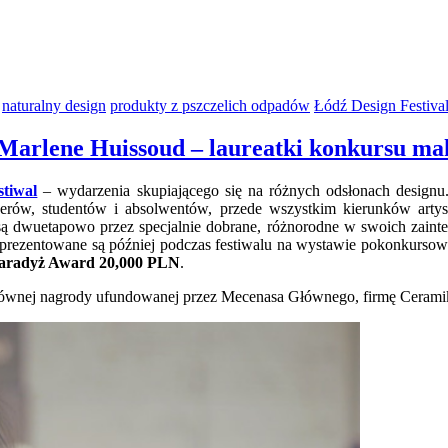
naturalny design
produkty z pszczelich odpadów
Łódź Design Festiva
 Marlene Huissoud – laureatki konkursu ma
stiwal
– wydarzenia skupiającego się na różnych odsłonach designu
erów, studentów i absolwentów, przede wszystkim kierunków artyst
 dwuetapowo przez specjalnie dobrane, różnorodne w swoich zainter
re prezentowane są później podczas festiwalu na wystawie pokonkurso
aradyż Award
20,000 PLN
.
łównej nagrody ufundowanej przez Mecenasa Głównego, firmę Cerami