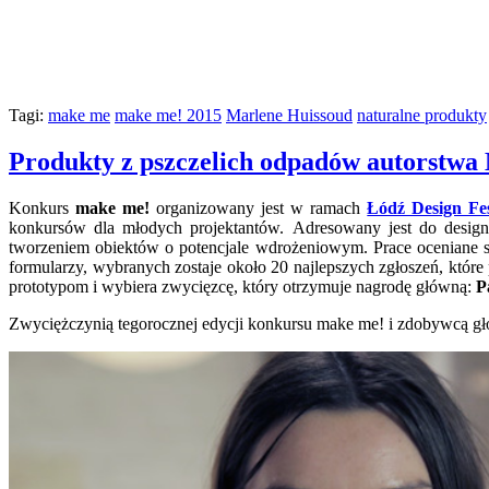
Tagi:
make me
make me! 2015
Marlene Huissoud
naturalne produkty
Produkty z pszczelich odpadów autorstwa
Konkurs
make me!
organizowany jest w ramach
Łódź Design Fe
konkursów dla młodych projektantów. Adresowany jest do design
tworzeniem obiektów o potencjale wdrożeniowym. Prace oceniane są
formularzy, wybranych zostaje około 20 najlepszych zgłoszeń, któ
prototypom i wybiera zwycięzcę, który otrzymuje nagrodę główną:
P
Zwyciężczynią tegorocznej edycji konkursu make me! i zdobywcą g